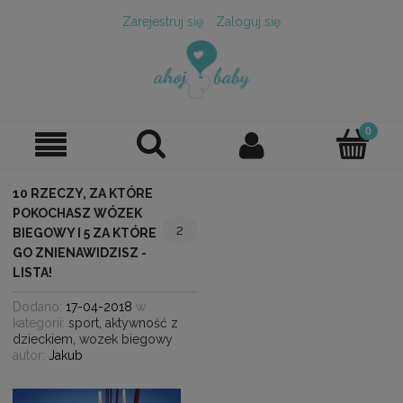
Zarejestruj się
Zaloguj się
10 RZECZY, ZA KTÓRE
POKOCHASZ WÓZEK
2
BIEGOWY I 5 ZA KTÓRE
GO ZNIENAWIDZISZ -
LISTA!
Dodano:
17-04-2018
w
kategorii:
sport
,
aktywność z
dzieckiem
,
wozek biegowy
autor:
Jakub