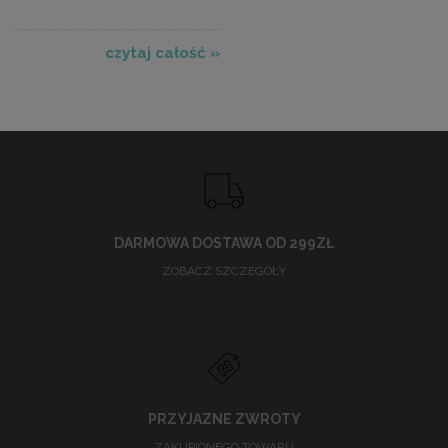
czytaj całość »
DARMOWA DOSTAWA OD 299ZŁ
ZOBACZ SZCZEGÓŁY
PRZYJAZNE ZWROTY
ZAKUPIONEGO TOWARU