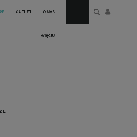
WE
OUTLET
O NAS
WIĘCEJ
odu