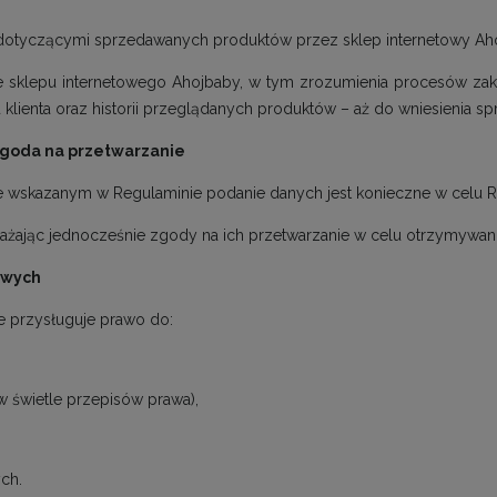
i dotyczącymi sprzedawanych produktów przez sklep internetowy Ah
nie sklepu internetowego Ahojbaby, w tym zrozumienia procesów z
lienta oraz historii przeglądanych produktów – aż do wniesienia sprze
zgoda na przetwarzanie
e wskazanym w Regulaminie podanie danych jest konieczne w celu Rejes
żając jednocześnie zgody na ich przetwarzanie w celu otrzymywani
owych
ne przysługuje prawo do:
w świetle przepisów prawa),
ch.