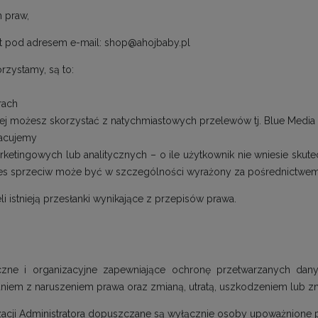
h praw,
st pod adresem e-mail: shop@ahojbaby.pl
rzystamy, są to:
rach
rej możesz skorzystać z natychmiastowych przelewów tj. Blue Media 
racujemy
tingowych lub analitycznych – o ile użytkownik nie wniesie skut
ies sprzeciw może być w szczególności wyrażony za pośrednictwem 
i istnieją przesłanki wynikające z przepisów prawa.
hniczne i organizacyjne zapewniające ochronę przetwarzanych da
em z naruszeniem prawa oraz zmianą, utratą, uszkodzeniem lub z
zacji Administratora dopuszczane są wyłącznie osoby upoważnione p