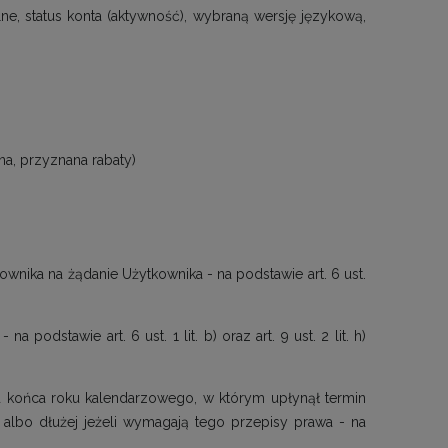
ualne, status konta (aktywność), wybraną wersję językową,
a, przyznana rabaty)
wnika na żądanie Użytkownika - na podstawie art. 6 ust.
dstawie art. 6 ust. 1 lit. b) oraz art. 9 ust. 2 lit. h)
d końca roku kalendarzowego, w którym upłynął termin
albo dłużej jeżeli wymagają tego przepisy prawa - na