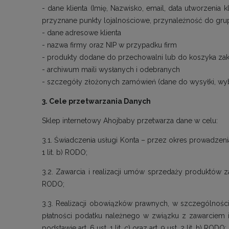
- dane klienta (Imię, Nazwisko, email, data utworzenia k
przyznane punkty lojalnościowe, przynależność do gru
- dane adresowe klienta
- nazwa firmy oraz NIP w przypadku firm
- produkty dodane do przechowalni lub do koszyka z
- archiwum maili wysłanych i odebranych
- szczegóły złożonych zamówień (dane do wysyłki, wyb
3. Cele przetwarzania Danych
Sklep internetowy Ahojbaby przetwarza dane w celu:
3.1. Świadczenia usługi Konta – przez okres prowadzeni
1 lit. b) RODO;
3.2. Zawarcia i realizacji umów sprzedaży produktów za 
RODO;
3.3. Realizacji obowiązków prawnych, w szczególnośc
płatności podatku należnego w związku z zawarciem i
podstawie art. 6 ust. 1 lit. c) oraz art. 9 ust. 2 lit. h) RODO;