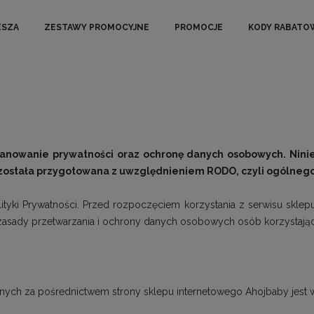
ESZA
ZESTAWY PROMOCYJNE
PROMOCJE
KODY RABATO
nowanie prywatności oraz ochronę danych osobowych. Niniej
ostała przygotowana z uwzględnieniem RODO, czyli ogólnego
ityki Prywatności. Przed rozpoczęciem korzystania z serwisu skl
śla zasady przetwarzania i ochrony danych osobowych osób korzystają
ych za pośrednictwem strony sklepu internetowego Ahojbaby jest wła