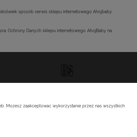
akikolwiek sposób serwis sklepu internetowego Ahojbaby
ktora Ochrony Danych sklepu internetowego AhojBaby na
DOSKONAŁA
OBSŁUGA KLIENTA
rzeb. Możesz zaakceptować wykorzystanie przez nas wszystkich
O NAS
O nas