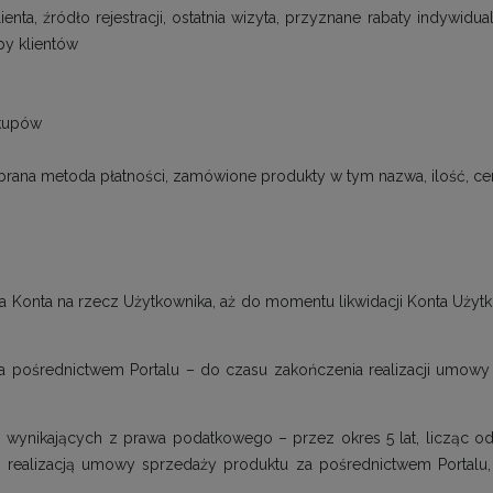
lienta, źródło rejestracji, ostatnia wizyta, przyznane rabaty indywid
py klientów
akupów
rana metoda płatności, zamówione produkty w tym nazwa, ilość, cen
a Konta na rzecz Użytkownika, aż do momentu likwidacji Konta Użytko
pośrednictwem Portalu – do czasu zakończenia realizacji umowy - na po
i wynikających z prawa podatkowego – przez okres 5 lat, licząc o
 realizacją umowy sprzedaży produktu za pośrednictwem Portalu, 