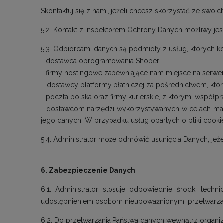
Skontaktuj się z nami, jeżeli chcesz skorzystać ze swoic
5.2. Kontakt z Inspektorem Ochrony Danych możliwy je
5.3. Odbiorcami danych są podmioty z usług, których ko
- dostawca oprogramowania Shoper
- firmy hostingowe zapewniające nam miejsce na serwe
– dostawcy platformy płatniczej za pośrednictwem, któ
- poczta polska oraz firmy kurierskie, z którymi współp
- dostawcom narzędzi wykorzystywanych w celach marke
jego danych. W przypadku usług opartych o pliki cook
5.4. Administrator może odmówić usunięcia Danych, jeżel
6. Zabezpieczenie Danych
6.1. Administrator stosuje odpowiednie środki tec
udostępnieniem osobom nieupoważnionym, przetwarzani
6.2. Do przetwarzania Państwa danych wewnątrz organi