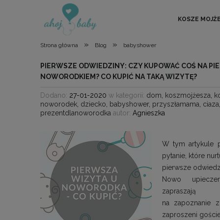
KOSZE MOJŻ
»
»
Strona główna
Blog
babyshower
PIERWSZE ODWIEDZINY: CZY KUPOWAĆ COŚ NA PI
NOWORODKIEM? CO KUPIĆ NA TAKĄ WIZYTĘ?
Dodano:
27-01-2020
w kategorii:
dom
,
koszmojżesza
,
k
noworodek
,
dziecko
,
babyshower
,
przyszłamama
,
ciaza
prezentdlanoworodka
autor:
Agnieszka
W tym artykule 
pytanie, które nu
pierwsze odwiedz
Nowo upieczen
zapraszają
na zapoznanie z
zaproszeni gośc