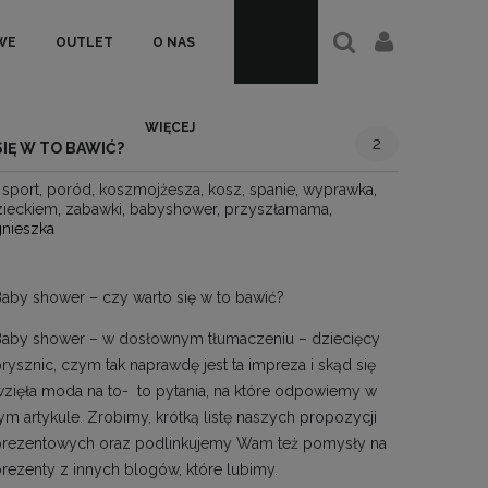
WE
OUTLET
O NAS
WIĘCEJ
2
IĘ W TO BAWIĆ?
:
sport
,
poród
,
koszmojżesza
,
kosz
,
spanie
,
wyprawka
,
ieckiem
,
zabawki
,
babyshower
,
przyszłamama
,
nieszka
aby shower – czy warto się w to bawić?
Baby shower – w dosłownym tłumaczeniu – dziecięcy
rysznic, czym tak naprawdę jest ta impreza i skąd się
zięła moda na to- to pytania, na które odpowiemy w
ym artykule. Zrobimy, krótką listę naszych propozycji
prezentowych oraz podlinkujemy Wam też pomysły na
rezenty z innych blogów, które lubimy.