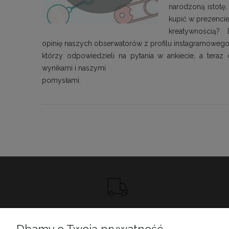
narodzoną istotę,
kupić w prezencie
kreatywnością? 
opinię naszych obserwatorów z profilu instagramowego
którzy odpowiedzieli na pytania w ankiecie, a teraz
wynikami i naszymi
pomysłami.
DARMOWA DOSTAWA OD 299ZŁ
ZOBACZ SZCZEGÓŁY