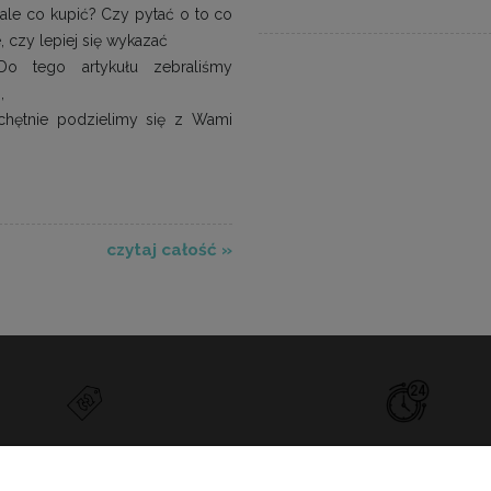
 ale co kupić? Czy pytać o to co
, czy lepiej się wykazać
Do tego artykułu zebraliśmy
,
 chętnie podzielimy się z Wami
czytaj całość »
PRZYJAZNE ZWROTY
SZYBKA WYSYŁKA
ZAKUPIONEGO TOWARU
ZAMÓWIENIA