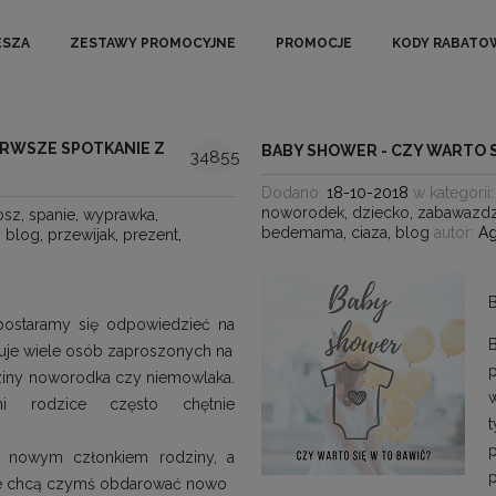
ESZA
ZESTAWY PROMOCYJNE
PROMOCJE
KODY RABATO
ERWSZE SPOTKANIE Z
BABY SHOWER - CZY WARTO S
34855
Dodano:
18-10-2018
w kategorii
noworodek
,
dziecko
,
zabawazdz
osz
,
spanie
,
wyprawka
,
bedemama
,
ciaza
,
blog
autor:
Ag
,
blog
,
przewijak
,
prezent
,
B
postaramy się odpowiedzieć na
rtuje wiele osób zaproszonych na
p
iny noworodka czy niemowlaka.
w
i rodzice często chętnie
t
 nowym członkiem rodziny, a
p
ie chcą czymś obdarować nowo